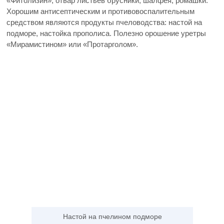
«Фитолизин», отвар листьев брусники, шалфея, ромашки.
Хорошим антисептическим и противовоспалительным
средством являются продукты пчеловодства: настой на
подморе, настойка прополиса. Полезно орошение уретры
«Мирамистином» или «Протарголом».
Настой на пчелином подморе