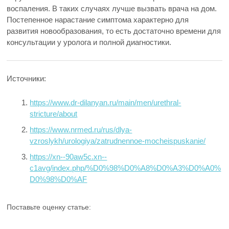
воспаления. В таких случаях лучше вызвать врача на дом.
Постепенное нарастание симптома характерно для
развития новообразования, то есть достаточно времени для
консультации у уролога и полной диагностики.
Источники:
https://www.dr-dilanyan.ru/main/men/urethral-
stricture/about
https://www.nrmed.ru/rus/dlya-
vzroslykh/urologiya/zatrudnennoe-mocheispuskanie/
https://xn--90aw5c.xn--
c1avg/index.php/%D0%98%D0%A8%D0%A3%D0%A0%
D0%98%D0%AF
Поставьте оценку статье: