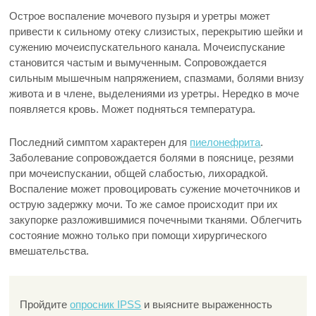
Острое воспаление мочевого пузыря и уретры может
привести к сильному отеку слизистых, перекрытию шейки и
сужению мочеиспускательного канала. Мочеиспускание
становится частым и вымученным. Сопровождается
сильным мышечным напряжением, спазмами, болями внизу
живота и в члене, выделениями из уретры. Нередко в моче
появляется кровь. Может подняться температура.
Последний симптом характерен для
пиелонефрита
.
Заболевание сопровождается болями в пояснице, резями
при мочеиспускании, общей слабостью, лихорадкой.
Воспаление может провоцировать сужение мочеточников и
острую задержку мочи. То же самое происходит при их
закупорке разложившимися почечными тканями. Облегчить
состояние можно только при помощи хирургического
вмешательства.
Пройдите
опросник IPSS
и выясните выраженность