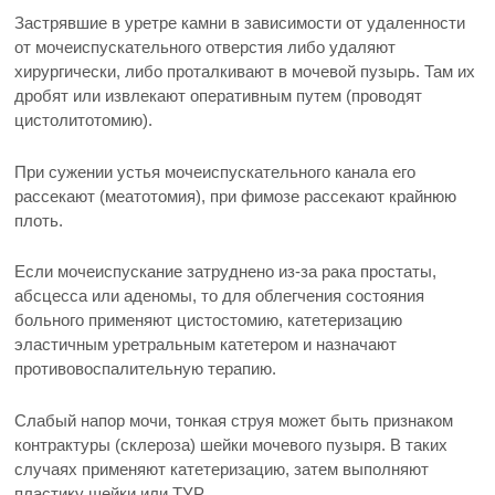
Застрявшие в уретре камни в зависимости от удаленности
от мочеиспускательного отверстия либо удаляют
хирургически, либо проталкивают в мочевой пузырь. Там их
дробят или извлекают оперативным путем (проводят
цистолитотомию).
При сужении устья мочеиспускательного канала его
рассекают (меатотомия), при фимозе рассекают крайнюю
плоть.
Если мочеиспускание затруднено из-за рака простаты,
абсцесса или аденомы, то для облегчения состояния
больного применяют цистостомию, катетеризацию
эластичным уретральным катетером и назначают
противовоспалительную терапию.
Слабый напор мочи, тонкая струя может быть признаком
контрактуры (склероза) шейки мочевого пузыря. В таких
случаях применяют катетеризацию, затем выполняют
пластику шейки или ТУР.