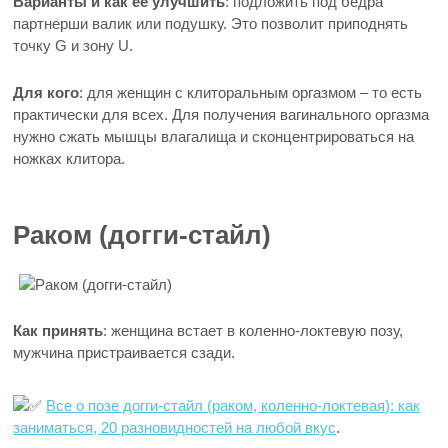
Варианты и как ее улучшить
: подложить под бедра
партнерши валик или подушку. Это позволит приподнять
точку G и зону U.
Для кого
: для женщин с клиторальным оргазмом – то есть
практически для всех. Для получения вагинального оргазма
нужно сжать мышцы влагалища и сконцентрироваться на
ножках клитора.
Раком (догги-стайл)
Как принять
: женщина встает в коленно-локтевую позу,
мужчина пристраивается сзади.
Все о позе догги-стайл (раком, коленно-локтевая): как
заниматься, 20 разновидностей на любой вкус
.