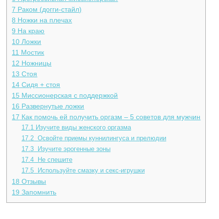
7
Раком (догги-стайл)
8
Ножки на плечах
9
На краю
10
Ложки
11
Мостик
12
Ножницы
13
Стоя
14
Сидя + стоя
15
Миссионерская с поддержкой
16
Развернутые ложки
17
Как помочь ей получить оргазм – 5 советов для мужчин
17.1
Изучите виды женского оргазма
17.2
Освойте приемы куннилингуса и прелюдии
17.3
Изучите эрогенные зоны
17.4
Не спешите
17.5
Используйте смазку и секс-игрушки
18
Отзывы
19
Запомнить