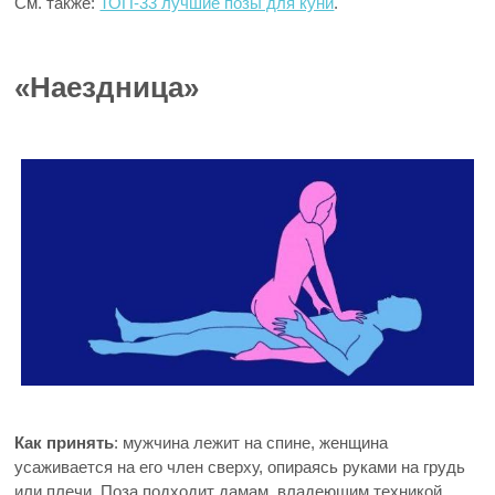
См. также:
ТОП-33 лучшие позы для куни
.
«Наездница»
Как принять
: мужчина лежит на спине, женщина
усаживается на его член сверху, опираясь руками на грудь
или плечи. Поза подходит дамам, владеющим техникой.