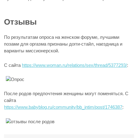
Отзывы
По результатам опроса на женском форуме, лучшими
позами для оргазма признаны догги-стайл, наездница и
варианты миссионерской.
С сайта
https://www.woman.ru/relations/sex/thread/5377293/
:
После родов предпочтения женщины могут поменяться. С
сайта
https://www.babyblog.ru/community/bb_intim/post/1746387
: