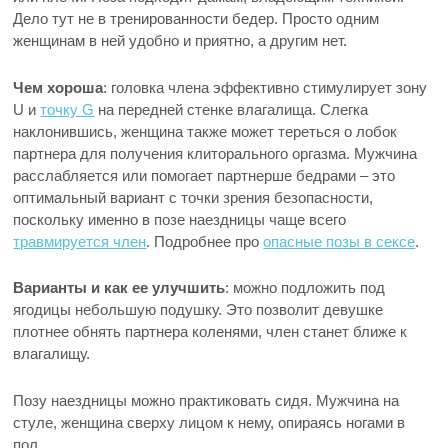
Дело тут не в тренированности бедер. Просто одним
женщинам в ней удобно и приятно, а другим нет.
Чем хороша
: головка члена эффективно стимулирует зону
U и
точку G
на передней стенке влагалища. Слегка
наклонившись, женщина также может тереться о лобок
партнера для получения клиторального оргазма. Мужчина
расслабляется или помогает партнерше бедрами – это
оптимальный вариант с точки зрения безопасности,
поскольку именно в позе наездницы чаще всего
травмируется член
. Подробнее про
опасные позы в сексе
.
Варианты и как ее улучшить
: можно подложить под
ягодицы небольшую подушку. Это позволит девушке
плотнее обнять партнера коленями, член станет ближе к
влагалищу.
Позу наездницы можно практиковать сидя. Мужчина на
стуле, женщина сверху лицом к нему, опираясь ногами в
пол.