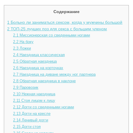
Содержание
1
Больно ли заниматься сексом, когда у мужчины большой
2
ТОП-25 лучших поз для секса с большим членом
2.1
Миссионерская со сведенными ногами
2.2
На боку
2.3
Ложки
2.4
Наездница классическая
2.5
Обратная наездница
2.6
Наездница на корточках
2.7
Наездница на диване между ног партнера
2.8
Обратная наездница в наклоне
2.9
Паровозик
2.10
Нежная наездница
2.11
Стоя лицом к лицу
2.12
Догги со сведенными ногами
2.13
Догги на кресле
2.14
Ленивый догги
2.15
Догги стоя