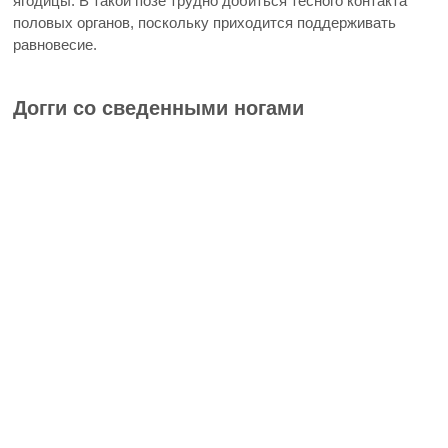
ягодицы. В такой позе трудно добиться тесного контакта
половых органов, поскольку приходится поддерживать
равновесие.
Догги со сведенными ногами