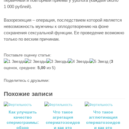
первичный и повторный приемы у уролога (каждый около
1 000 рублей).
Вазорезекция – операция, последствием которой является
невозможность мужчины к оплодотворению на фоне
сохранения сексуальной функции. Ее проведение возможно
только по веским причинам.
Поставьте оценку статье:
(
3
оценок, среднее:
5,00
из 5)
Поделитесь с друзьями:
Похожие записи
Как улучшить
Что такое
Что такое
качество
агрегация
агглютинация
спермограммы:
сперматозоидов
сперматозоидов
обзор
и как это
и как это