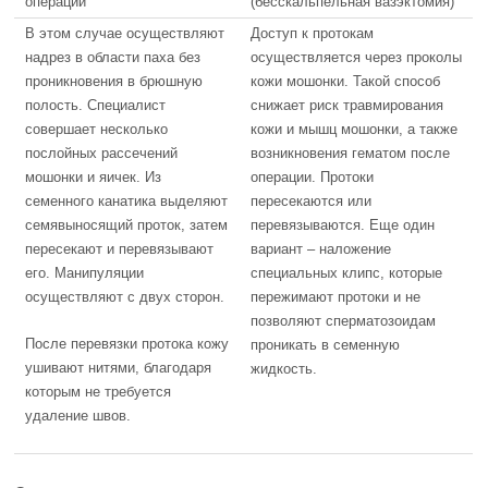
операции
(бесскальпельная вазэктомия)
В этом случае осуществляют
Доступ к протокам
надрез в области паха без
осуществляется через проколы
проникновения в брюшную
кожи мошонки. Такой способ
полость. Специалист
снижает риск травмирования
совершает несколько
кожи и мышц мошонки, а также
послойных рассечений
возникновения гематом после
мошонки и яичек. Из
операции. Протоки
семенного канатика выделяют
пересекаются или
семявыносящий проток, затем
перевязываются. Еще один
пересекают и перевязывают
вариант – наложение
его. Манипуляции
специальных клипс, которые
осуществляют с двух сторон.
пережимают протоки и не
позволяют сперматозоидам
После перевязки протока кожу
проникать в семенную
ушивают нитями, благодаря
жидкость.
которым не требуется
удаление швов.